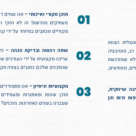
תוכן מקורי ואיכותי –
אנו שמים דג
מעתיקים מהרשת! זה לא חוקי וז
מקוריים ונכתבים במיוחד על ידי קו
נגלית. הצוות
שפה רהוטה ובדיקת הגהה –
כל 
רב, מוטיבציה
עריכה מקצועית על ידי העורכים שלנ
פלא שמורגשת
שהתכנים שלכם כתובים בצורה תקנית
ם, מפתיעים,
מקצועיות וניסיון –
אנו מתמודדים 
בה שיווקית,
תוכן שונות ומאתגרות ומעמידים
SEO), תרגומים לשפות זרות וכן
שצברנו בשנים האחרונות. מוכנים? נ