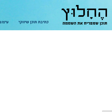
כתיבת תוכן שיווקי
עיצוב