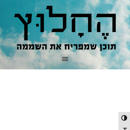
פעל/כבה ניגודיות גבוהה