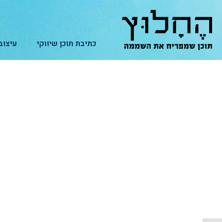
כתיבת תוכן שיווקי
עיצוב